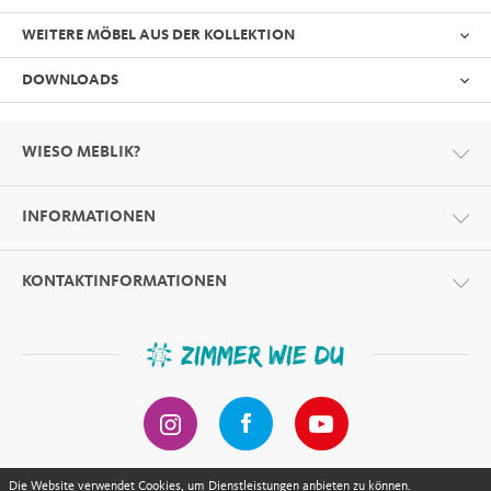
WEITERE MÖBEL AUS DER KOLLEKTION
DOWNLOADS
WIESO MEBLIK?
INFORMATIONEN
Format
PDF
KONTAKTINFORMATIONEN
ZIMMER WIE DU
UNI Dark
Die Website verwendet Cookies, um Dienstleistungen anbieten zu können.
S3.21 - Schrank 150 UNI White