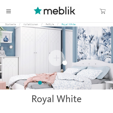
/
/
/
Startseite
Kollektionen
ReStyle
Royal White
Royal White