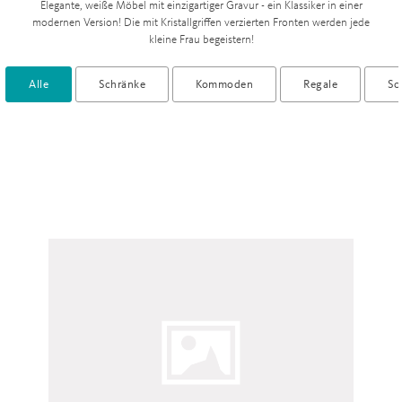
Elegante, weiße Möbel mit einzigartiger Gravur - ein Klassiker in einer
modernen Version! Die mit Kristallgriffen verzierten Fronten werden jede
kleine Frau begeistern!
Alle
Schränke
Kommoden
Regale
Sc